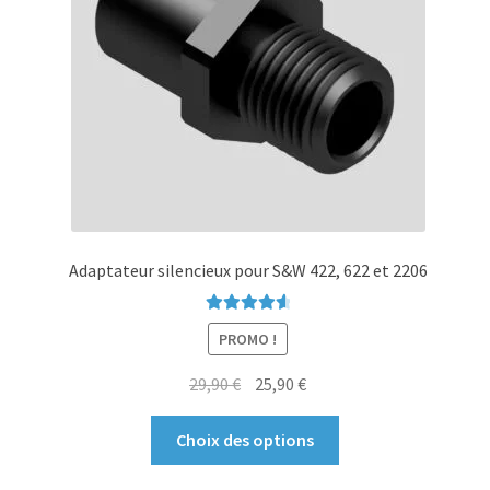
choisies
sur
la
page
du
produit
Adaptateur silencieux pour S&W 422, 622 et 2206
Note
4.73
PROMO !
sur 5
Le
Le
29,90
€
25,90
€
prix
prix
Ce
initial
actuel
Choix des options
produit
était :
est :
a