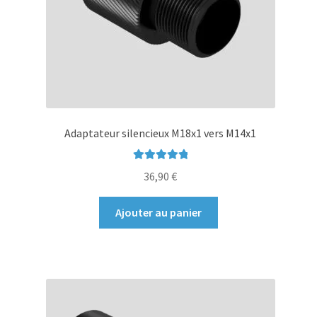
page
du
produit
Adaptateur silencieux M18x1 vers M14x1
Note
5.00
sur
36,90
€
5
Ajouter au panier