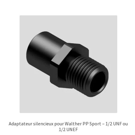
plusieurs
variations.
Les
options
peuvent
être
choisies
sur
la
page
du
produit
Adaptateur silencieux pour Walther PP Sport – 1/2 UNF ou
1/2 UNEF