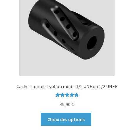
peuvent
être
choisies
sur
la
page
du
produit
Cache flamme Typhon mini – 1/2 UNF ou 1/2 UNEF
Note
5.00
sur
49,90
€
5
Ce
Choix des options
produit
a