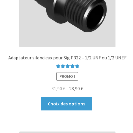
Adaptateur silencieux pour Sig P322 – 1/2 UNF ou 1/2 UNEF
Note
5.00
sur
PROMO !
5
Le
Le
31,90
€
28,90
€
prix
prix
Ce
initial
actuel
Choix des options
produit
était :
est :
a
31,90 €.
28,90 €.
plusieurs
variations.