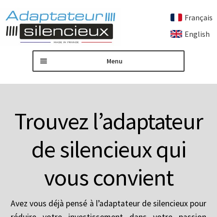
Français
Aller
Aller
English
à
au
la
contenu
Menu
navigation
Accueil
Adaptateur de silencieux sur mesure
Trouvez l’adaptateur
Ouvrir
Nos produits
de silencieux qui
le
menu
Contactez nous
vous convient
enfant
Mon compte
Avez vous déjà pensé à l’adaptateur de silencieux pour
réduire votre investissement dans votre passion