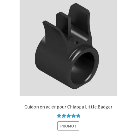
Les
options
peuvent
être
choisies
sur
la
page
du
produit
Guidon en acier pour Chiappa Little Badger
Note
5.00
sur
PROMO !
5