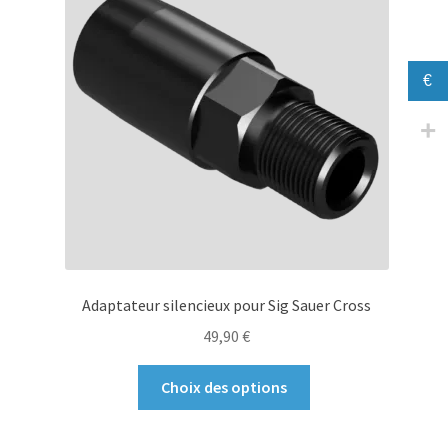
€
Adaptateur silencieux pour Sig Sauer Cross
49,90
€
Ce
Choix des options
produit
a