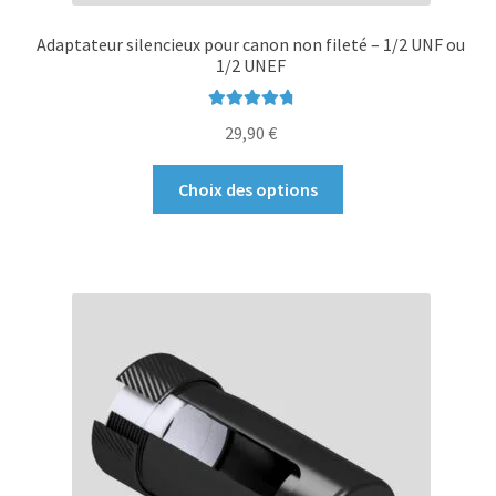
Adaptateur silencieux pour canon non fileté – 1/2 UNF ou
1/2 UNEF
Note
4.89
29,90
€
sur 5
Ce
Choix des options
produit
a
plusieurs
variations.
Les
options
peuvent
être
choisies
sur
la