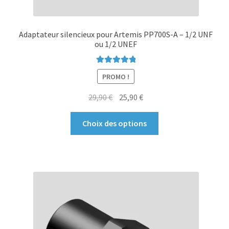
Adaptateur silencieux pour Artemis PP700S-A – 1/2 UNF
ou 1/2 UNEF
Note
5.00
sur
PROMO !
5
Le
Le
29,90
€
25,90
€
prix
prix
Ce
initial
actuel
Choix des options
produit
était :
est :
a
29,90 €.
25,90 €.
plusieurs
variations.
Les
options
peuvent
être