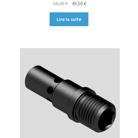
Le
Le
55,00
€
49,50
€
prix
prix
initial
actuel
Lire la suite
était :
est :
55,00 €.
49,50 €.