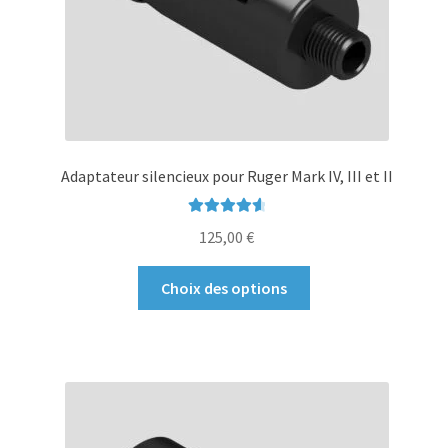
page
du
produit
Adaptateur silencieux pour Ruger Mark IV, III et II
Note
4.69
125,00
€
sur 5
Ce
Choix des options
produit
a
plusieurs
variations.
Les
options