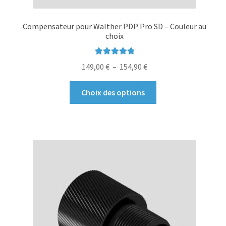
Compensateur pour Walther PDP Pro SD – Couleur au
choix
Note
5.00
sur
Plage
149,00
€
–
154,90
€
5
de
Ce
prix :
Choix des options
produit
149,00 €
a
à
plusieurs
154,90 €
variations.
Les
options
peuvent
être
choisies
sur
la