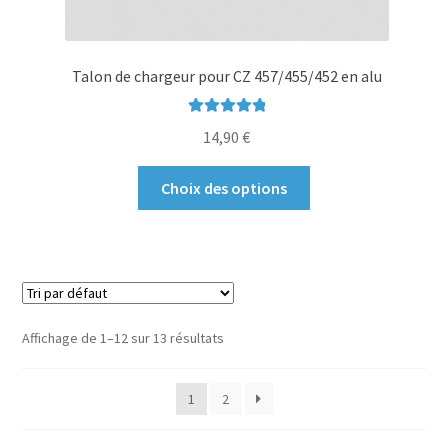
Talon de chargeur pour CZ 457/455/452 en alu
Note
5.00
sur
14,90
€
5
Ce
Choix des options
produit
a
plusieurs
variations.
Les
options
Affichage de 1–12 sur 13 résultats
peuvent
être
1
2
choisies
sur