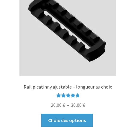
Rail picatinny ajustable – longueur au choix
Note
5.00
sur
Plage
20,00
€
–
30,00
€
5
de
Ce
prix :
Choix des options
produit
20,00 €
a