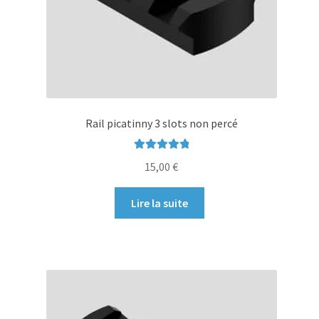
page
du
produit
Rail picatinny 3 slots non percé
Note
5.00
sur
15,00
€
5
Lire la suite