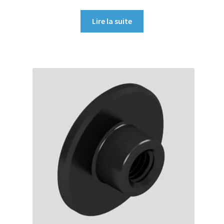
prix
prix
initial
actuel
Lire la suite
était :
est :
55,00 €.
49,50 €.