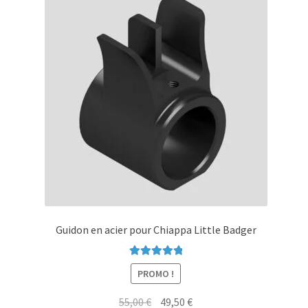
options
peuvent
être
choisies
sur
la
page
du
produit
Guidon en acier pour Chiappa Little Badger
Note
5.00
sur
PROMO !
5
Le
Le
55,00
€
49,50
€