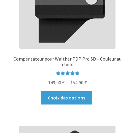
Compensateur pour Walther PDP Pro SD – Couleur au
choix
Note
5.00
sur
Plage
149,00
€
–
154,90
€
5
de
Ce
prix :
Choix des options
produit
149,00 €
a
à
plusieurs
154,90 €
variations.
Les