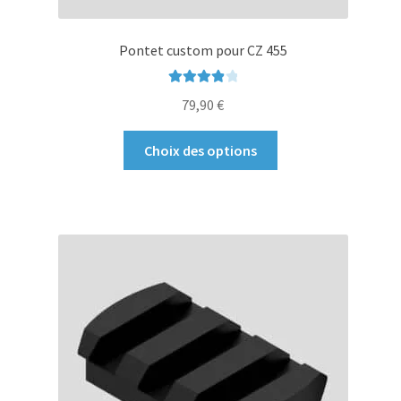
Pontet custom pour CZ 455
Note
4.00
79,90
€
sur 5
Ce
Choix des options
produit
a
plusieurs
variations.
Les
options
peuvent
être
choisies
sur
la