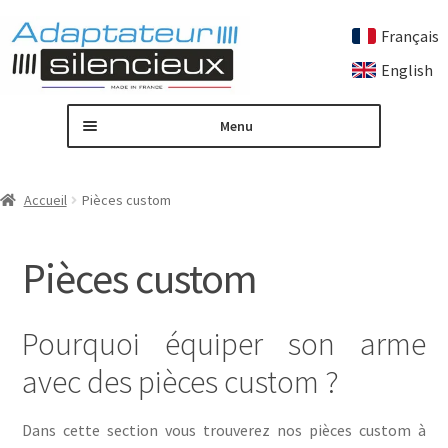
Français
Aller
Aller
English
à
au
la
contenu
Menu
navigation
Accueil
Accueil
Pièces custom
Adaptateur de silencieux sur mesure
Pièces custom
Ouvrir
Nos produits
le
menu
Adaptateurs silencieux
Pourquoi équiper son arme
enfant
avec des pièces custom ?
Bagues protège filetage
Dans cette section vous trouverez nos pièces custom à
Freins de bouche et caches flammes