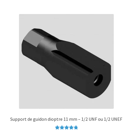
à
plusieurs
30,00 €
variations.
Les
options
peuvent
être
choisies
sur
la
page
du
produit
Support de guidon dioptre 11 mm – 1/2 UNF ou 1/2 UNEF