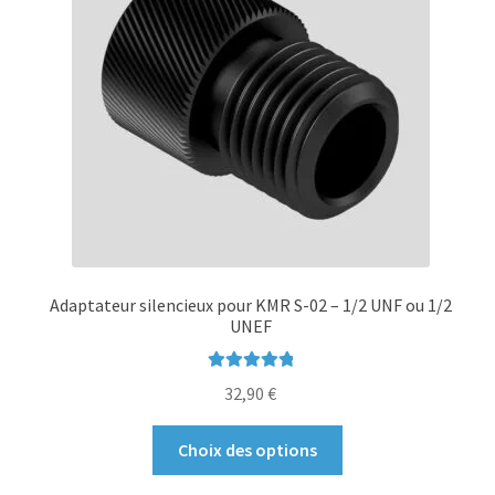
être
choisies
sur
la
page
du
produit
Adaptateur silencieux pour KMR S-02 – 1/2 UNF ou 1/2
UNEF
Note
5.00
sur
32,90
€
5
Ce
Choix des options
produit
a