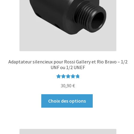
la
page
du
produit
Adaptateur silencieux pour Rossi Gallery et Rio Bravo – 1/2
UNF ou 1/2 UNEF
Note
5.00
sur
30,90
€
5
Ce
Choix des options
produit
a
plusieurs
variations.