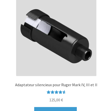
Les
options
peuvent
être
choisies
sur
la
page
du
produit
Adaptateur silencieux pour Ruger Mark IV, III et II
Note
4.69
125,00
€
sur 5
Ce