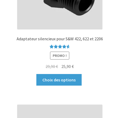
du
produit
Adaptateur silencieux pour S&W 422, 622 et 2206
Note
4.73
PROMO !
sur 5
Le
Le
29,90
€
25,90
€
prix
prix
Ce
initial
actuel
Choix des options
produit
était :
est :
a
29,90 €.
25,90 €.
plusieurs
variations.
Les
options