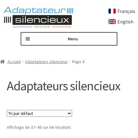
Français
Aller
Aller
English
à
au
la
contenu
Menu
navigation
Accueil
Accueil
Adaptateurs silencieux
Page 4
Adaptateur de silencieux sur mesure
Adaptateurs silencieux
Ouvrir
Nos produits
le
menu
Adaptateurs silencieux
enfant
Bagues protège filetage
Affichage de 37–48 sur 64 résultats
Freins de bouche et caches flammes