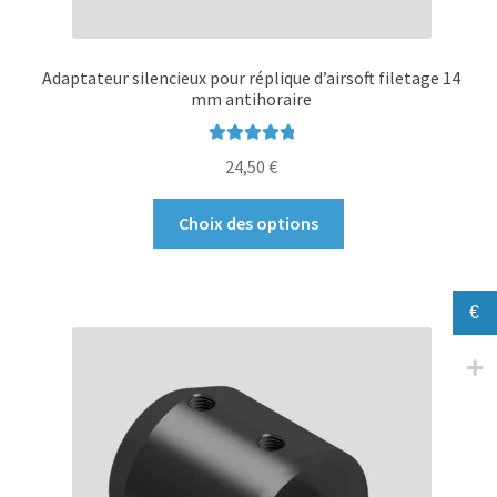
Adaptateur silencieux pour réplique d’airsoft filetage 14
mm antihoraire
Note
5.00
sur
24,50
€
5
Ce
Choix des options
produit
a
plusieurs
€
variations.
Les
options
peuvent
être
choisies
sur