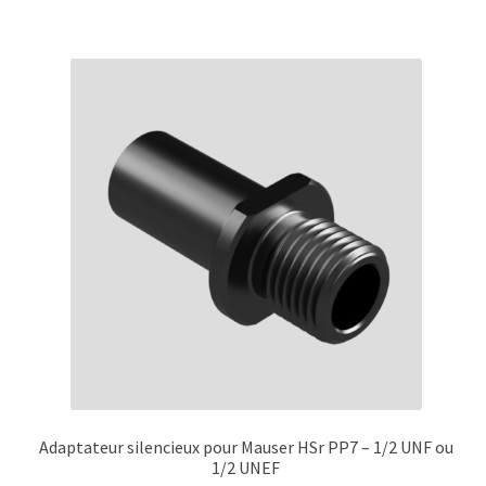
plusieurs
variations.
Les
options
peuvent
être
choisies
sur
la
page
du
produit
Adaptateur silencieux pour Mauser HSr PP7 – 1/2 UNF ou
1/2 UNEF