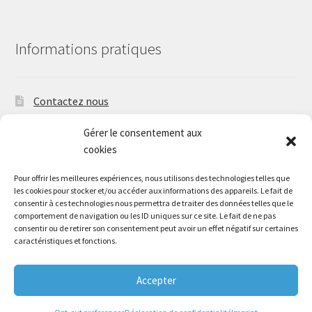
Informations pratiques
Contactez nous
Suivez nous
Gérer le consentement aux
cookies
Délais d’expédition et frais de port
Pour offrir les meilleures expériences, nous utilisons des technologies telles que
les cookies pour stocker et/ou accéder aux informations des appareils. Le fait de
consentir à ces technologies nous permettra de traiter des données telles que le
comportement de navigation ou les ID uniques sur ce site. Le fait de ne pas
consentir ou de retirer son consentement peut avoir un effet négatif sur certaines
© Adaptateur & Silencieux 2026
caractéristiques et fonctions.
Déclaration de confidentialité (UE)
Accepter
0