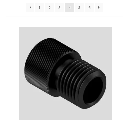
1
2
3
4
5
6
Pièces custom
Contactez nous
Mon compte