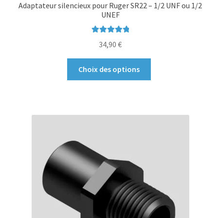
Adaptateur silencieux pour Ruger SR22 – 1/2 UNF ou 1/2
UNEF
Note
5.00
sur
34,90
€
5
Ce
Choix des options
produit
a
plusieurs
variations.
Les
options
peuvent
être
choisies
sur
la
page