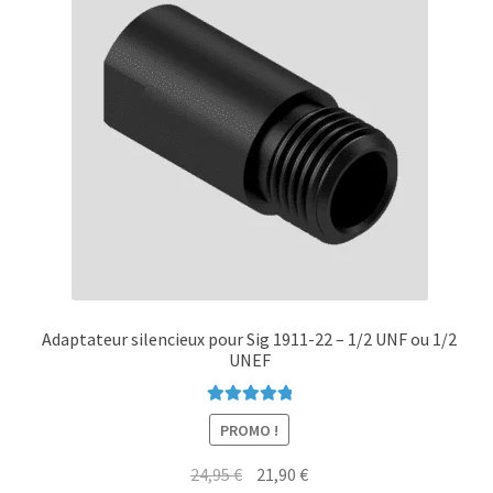
peuvent
être
choisies
sur
la
page
du
produit
Adaptateur silencieux pour Sig 1911-22 – 1/2 UNF ou 1/2
UNEF
Note
5.00
sur
PROMO !
5
Le
Le
24,95
€
21,90
€