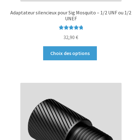
Adaptateur silencieux pour Sig Mosquito – 1/2 UNF ou 1/2
UNEF
Note
5.00
sur
32,90
€
5
Ce
Choix des options
produit
a
plusieurs
variations.
Les
options
peuvent
être
choisies
sur
la