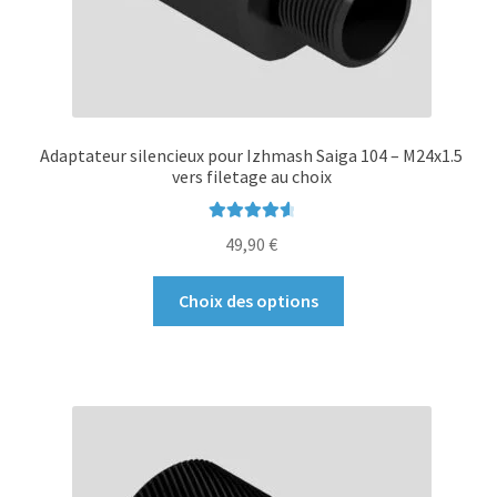
du
produit
Adaptateur silencieux pour Izhmash Saiga 104 – M24x1.5
vers filetage au choix
Note
4.75
49,90
€
sur 5
Ce
Choix des options
produit
a
plusieurs
variations.
Les
options
peuvent