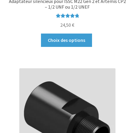
Adaptateur silencieux pour ISSC M22 Gen 2 et Artemis CP2
– 1/2 UNF ou 1/2 UNEF
Note
5.00
sur
24,50
€
5
Ce
Choix des options
produit
a
plusieurs
variations.
Les
options
peuvent
être
choisies
sur
la
page