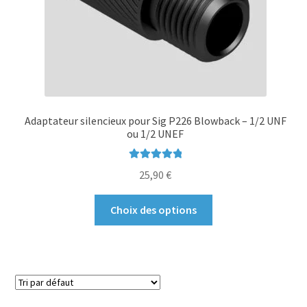
page
du
produit
Adaptateur silencieux pour Sig P226 Blowback – 1/2 UNF
ou 1/2 UNEF
Note
5.00
sur
25,90
€
5
Ce
Choix des options
produit
a
plusieurs
variations.
Les
options