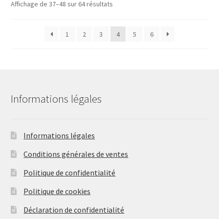
Affichage de 37–48 sur 64 résultats
peuvent
être
1
2
3
4
5
6
choisies
sur
la
page
du
produit
Informations légales
Informations légales
Conditions générales de ventes
Politique de confidentialité
Politique de cookies
Déclaration de confidentialité