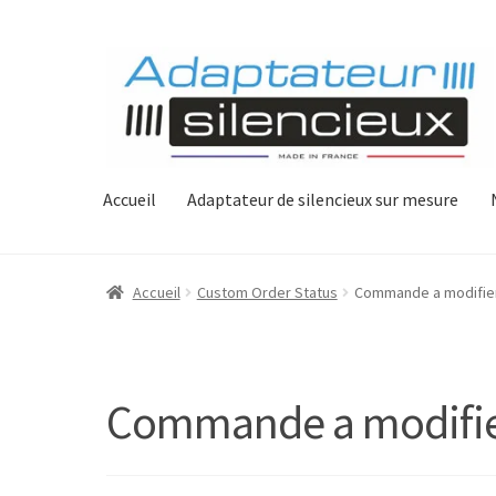
Aller
Aller
à
au
la
contenu
Accueil
Adaptateur de silencieux sur mesure
navigation
Accueil
Custom Order Status
Commande a modifie
Commande a modifi