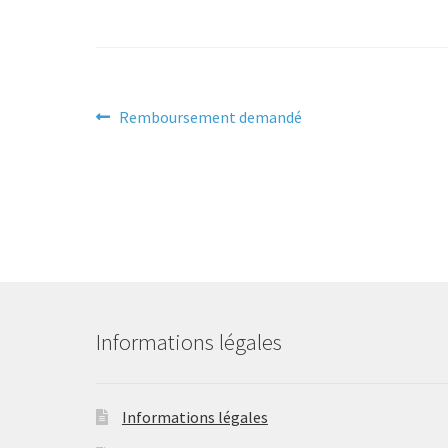
Navigation
Article
Remboursement demandé
précédent :
de
l’article
Informations légales
Informations légales