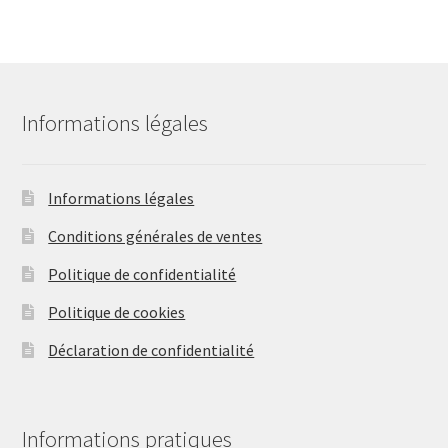
variations.
Les
options
peuvent
être
Informations légales
choisies
sur
la
Informations légales
page
Conditions générales de ventes
du
produit
Politique de confidentialité
Politique de cookies
Déclaration de confidentialité
Informations pratiques