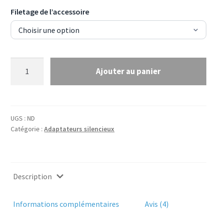
Filetage de l’accessoire
quantité
Ajouter au panier
de
Adaptateur
silencieux
pour
UGS :
ND
Hatsan
Catégorie :
Adaptateurs silencieux
Sortie
Tact
-
1/2
Description
UNF
ou
Informations complémentaires
Avis (4)
1/2