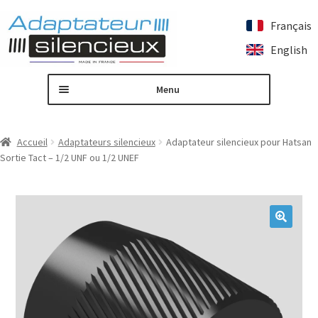
Français
Aller
Aller
English
à
au
la
contenu
Menu
navigation
Accueil
Accueil
Adaptateurs silencieux
Adaptateur silencieux pour Hatsan
Sortie Tact – 1/2 UNF ou 1/2 UNEF
Adaptateur de silencieux sur mesure
Ouvrir
Nos produits
le
menu
Contactez nous
🔍
enfant
Mon compte