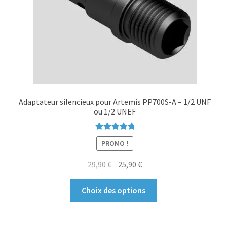
Adaptateur silencieux pour Artemis PP700S-A – 1/2 UNF
ou 1/2 UNEF
Note
5.00
sur
PROMO !
5
Le
Le
29,90
€
25,90
€
prix
prix
Ce
initial
actuel
Choix des options
produit
était :
est :
a
29,90 €.
25,90 €.
plusieurs