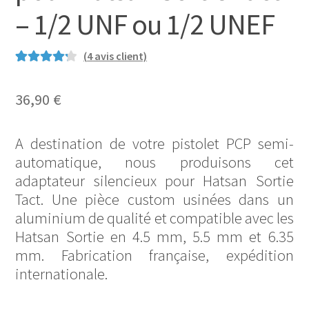
– 1/2 UNF ou 1/2 UNEF
(
4
avis client)
Noté
4
4.25
sur 5 basé
36,90
€
sur
notations
A destination de votre pistolet PCP semi-
client
automatique, nous produisons cet
adaptateur silencieux pour Hatsan Sortie
Tact. Une pièce custom usinées dans un
aluminium de qualité et compatible avec les
Hatsan Sortie en 4.5 mm, 5.5 mm et 6.35
mm. Fabrication française, expédition
internationale.