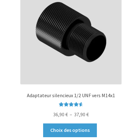
Adaptateur silencieux 1/2 UNF vers M14x1
Note
4.75
Plage
36,90
€
–
37,90
€
sur 5
de
Ce
prix :
Choix des options
produit
36,90 €