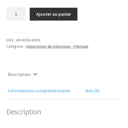
quantité
Ajouter au panier
de
Adaptateur
silencieux
M16x1
UGS :
AD-M161-M181
Catégorie :
Adaptateur de silencieux - Filetage
vers
M18x1
Description
Informations complémentaires
Avis (0)
Description