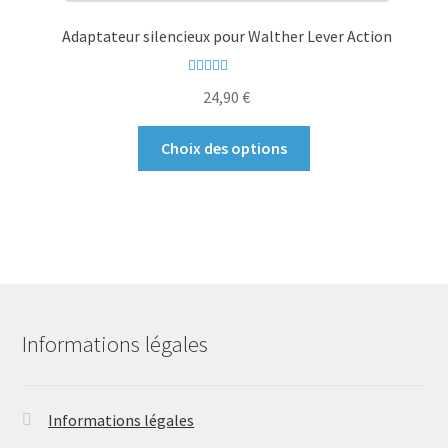
peuvent
Adaptateur silencieux pour Walther Lever Action
être
choisies
Note
5.00
sur
sur
24,90
€
5
la
Ce
page
Choix des options
produit
du
a
produit
plusieurs
variations.
Les
options
peuvent
être
Informations légales
choisies
sur
la
Informations légales
page