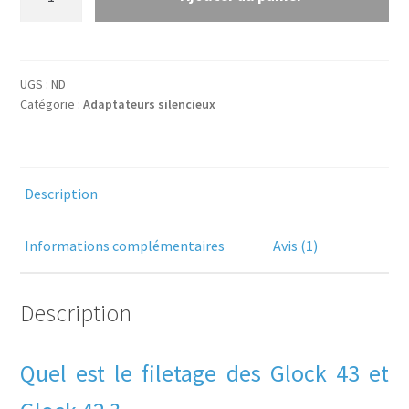
de
Adaptateur
silencieux
pour
UGS :
ND
Glock
Catégorie :
Adaptateurs silencieux
43
fileté
-
M12x0.75
Description
vers
filetage
Informations complémentaires
Avis (1)
au
choix
Description
Quel est le filetage des Glock 43 et