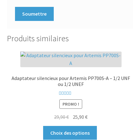
Produits similaires
Adaptateur silencieux pour Artemis PP700S-A – 1/2 UNF
ou 1/2 UNEF
Note
5.00
sur
PROMO !
5
Le
Le
29,90
€
25,90
€
prix
prix
Ce
initial
actuel
Choix des options
produit
était :
est :