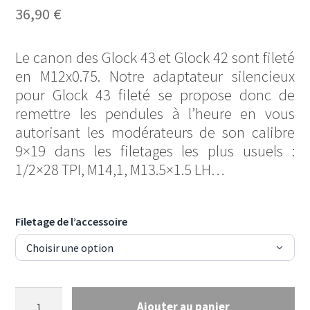
5 basé sur
36,90
€
notations
client
Le canon des Glock 43 et Glock 42 sont fileté
en M12x0.75. Notre adaptateur silencieux
pour Glock 43 fileté se propose donc de
remettre les pendules à l’heure en vous
autorisant les modérateurs de son calibre
9×19 dans les filetages les plus usuels :
1/2×28 TPI, M14,1, M13.5×1.5 LH…
Filetage de l’accessoire
quantité
Ajouter au panier