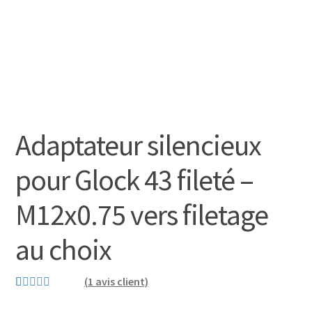
Adaptateur silencieux
pour Glock 43 fileté –
M12x0.75 vers filetage
au choix
(
1
avis client)
Noté
2
5.00
sur