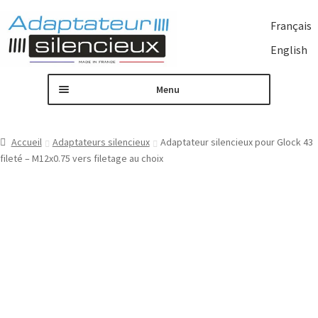
Français
Aller
Aller
English
à
au
la
contenu
Menu
navigation
Accueil
Accueil
Adaptateurs silencieux
Adaptateur silencieux pour Glock 43
fileté – M12x0.75 vers filetage au choix
Adaptateur de silencieux sur mesure
Nos produits
Contactez nous
Mon compte