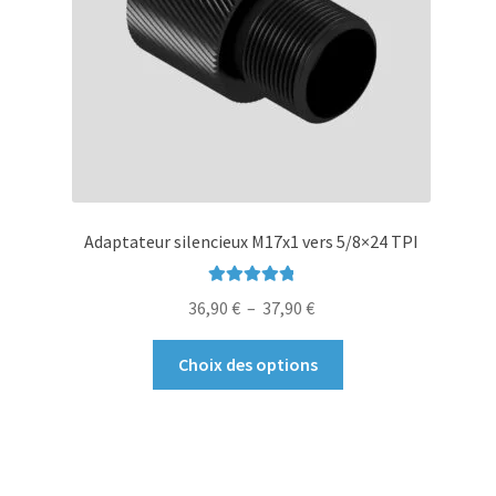
sur
la
page
du
produit
Adaptateur silencieux M17x1 vers 5/8×24 TPI
Note
5.00
sur
Plage
36,90
€
–
37,90
€
5
de
Ce
prix :
Choix des options
produit
36,90 €
a
à
plusieurs
37,90 €
variations.
Les