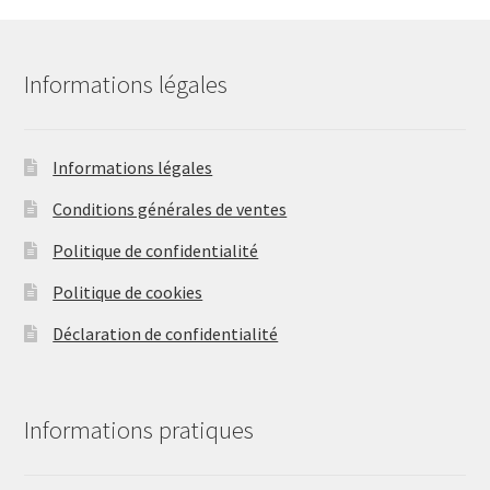
options
peuvent
être
Informations légales
choisies
sur
la
Informations légales
page
Conditions générales de ventes
du
produit
Politique de confidentialité
Politique de cookies
Déclaration de confidentialité
Informations pratiques