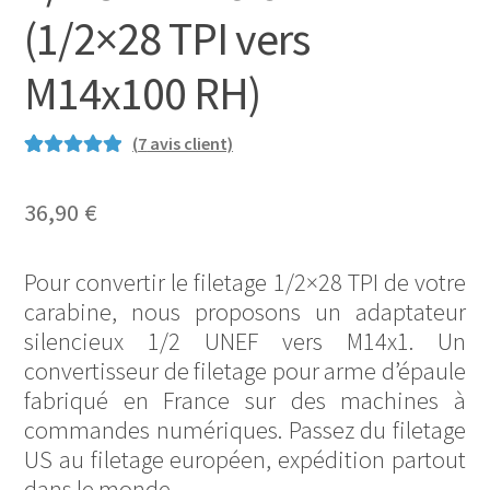
(1/2×28 TPI vers
M14x100 RH)
(
7
avis client)
Noté
13
5.00
sur
5 basé sur
36,90
€
notations
client
Pour convertir le filetage 1/2×28 TPI de votre
carabine, nous proposons un adaptateur
silencieux 1/2 UNEF vers M14x1. Un
convertisseur de filetage pour arme d’épaule
fabriqué en France sur des machines à
commandes numériques. Passez du filetage
US au filetage européen, expédition partout
dans le monde.