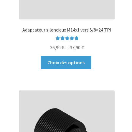
Adaptateur silencieux M14x1 vers 5/8×24 TPI
Note
5.00
sur
Plage
36,90
€
–
37,90
€
5
de
Ce
prix :
Choix des options
produit
36,90 €
a
à
plusieurs
37,90 €
variations.
Les
options
peuvent
être
choisies