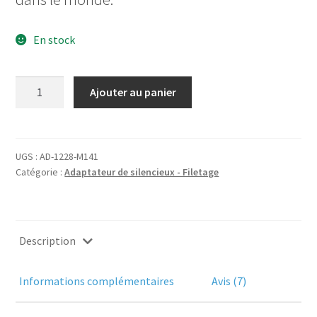
En stock
quantité
Ajouter au panier
de
Adaptateur
silencieux
1/2
UGS :
AD-1228-M141
Catégorie :
Adaptateur de silencieux - Filetage
UNEF
vers
M14x1
(1/2x28
Description
TPI
vers
M14x100
Informations complémentaires
Avis (7)
RH)